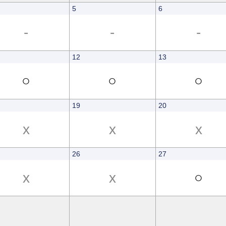
5
6
-
-
-
12
13
○
○
○
19
20
x
x
x
26
27
x
x
○