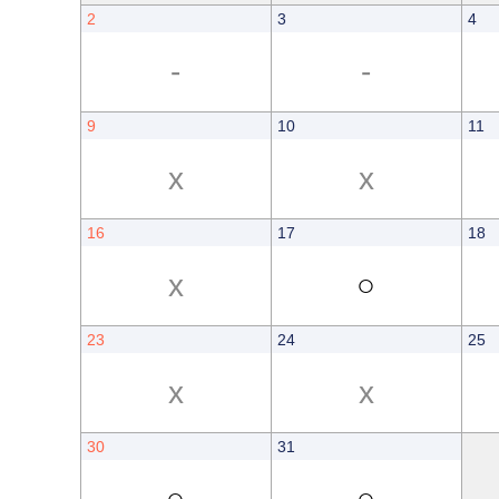
2
3
4
-
-
9
10
11
x
x
16
17
18
x
○
23
24
25
x
x
30
31