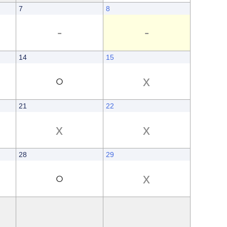
7
8
-
-
14
15
○
x
21
22
x
x
28
29
○
x