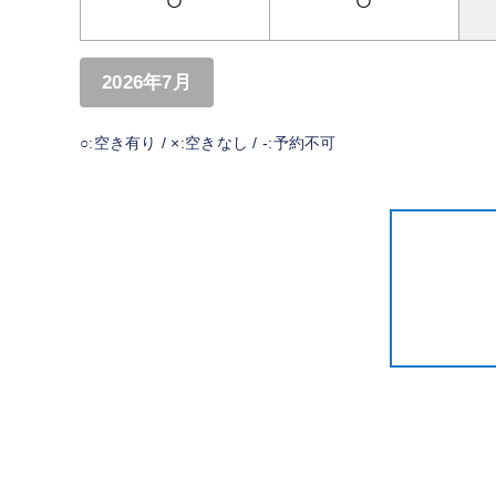
○
○
2026年7月
○:空き有り / ×:空きなし / -:予約不可