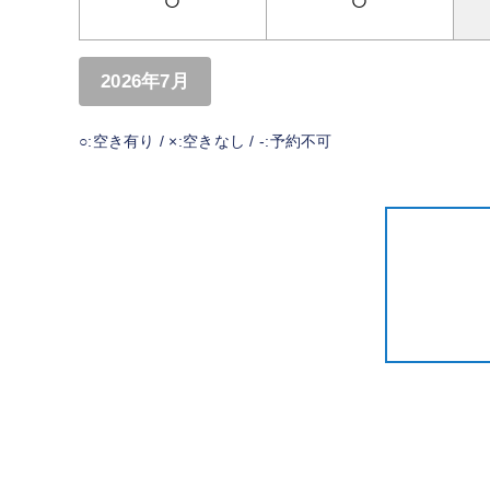
○
○
2026年7月
○:空き有り / ×:空きなし / -:予約不可