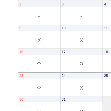
2
3
4
-
-
9
10
11
x
x
16
17
18
○
○
23
24
25
○
x
30
31