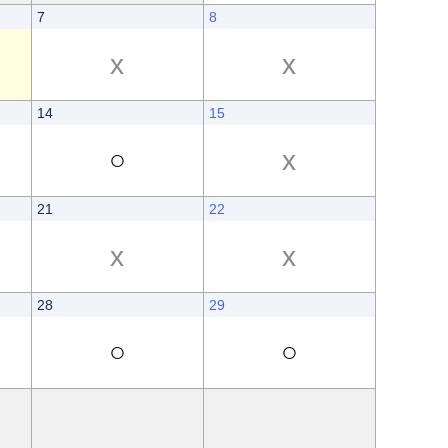
7
8
x
x
14
15
○
x
21
22
x
x
28
29
○
○