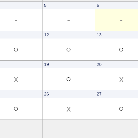
5
6
-
-
-
12
13
○
○
○
19
20
x
○
x
26
27
○
x
○