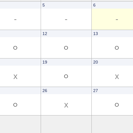
5
6
-
-
-
12
13
○
○
○
19
20
x
○
x
26
27
○
x
○