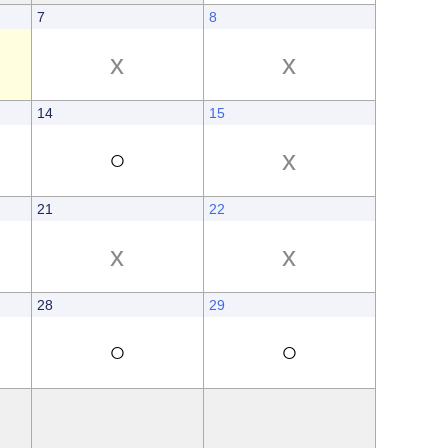
7
8
x
x
14
15
○
x
21
22
x
x
28
29
○
○