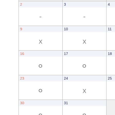
2
3
4
-
-
9
10
11
x
x
16
17
18
○
○
23
24
25
○
x
30
31