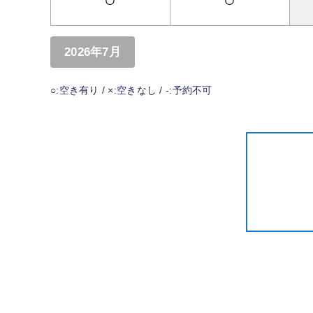
○
○
2026年7月
○:空き有り / ×:空きなし / -:予約不可