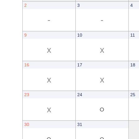
2
3
4
-
-
9
10
11
x
x
16
17
18
x
x
23
24
25
x
○
30
31