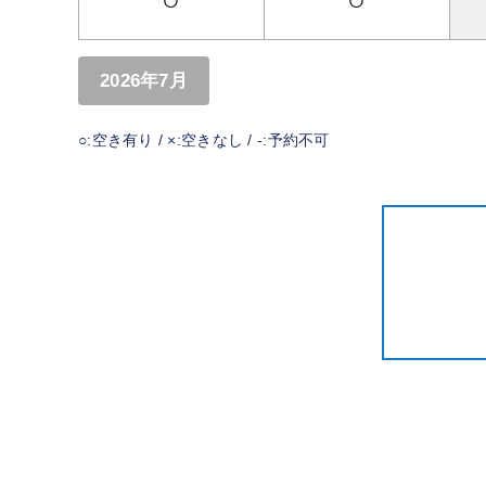
○
○
2026年7月
○:空き有り / ×:空きなし / -:予約不可