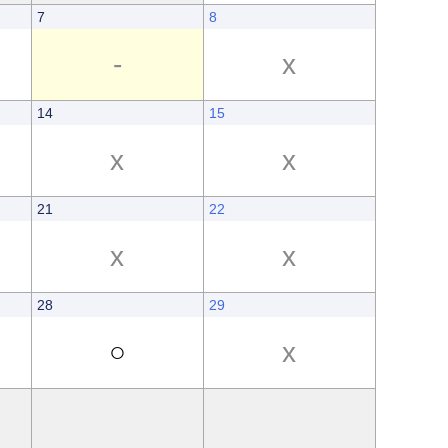
7
8
-
x
14
15
x
x
21
22
x
x
28
29
○
x