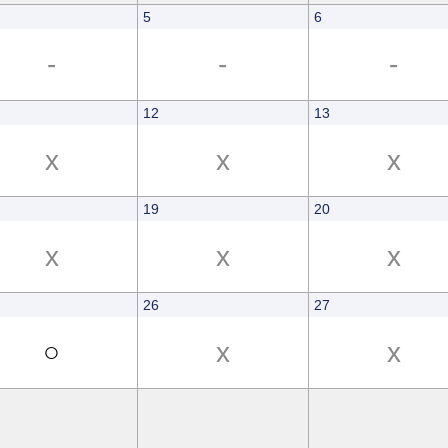
5
6
-
-
-
12
13
x
x
x
19
20
x
x
x
26
27
○
x
x