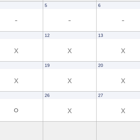
5
6
-
-
-
12
13
x
x
x
19
20
x
x
x
26
27
○
x
x