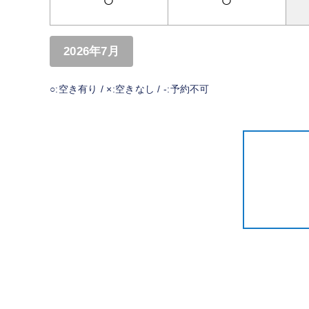
○
○
2026年7月
○:空き有り / ×:空きなし / -:予約不可