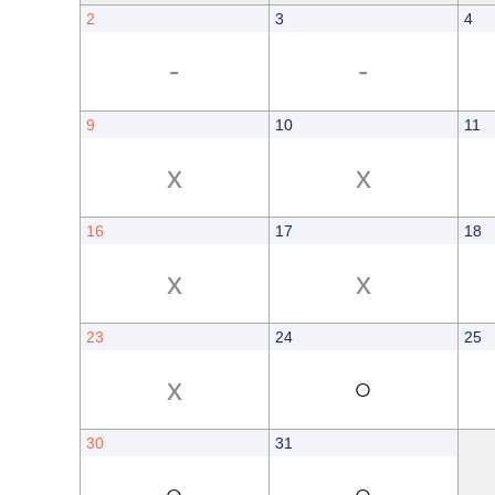
2
3
4
-
-
9
10
11
x
x
16
17
18
x
x
23
24
25
x
○
30
31