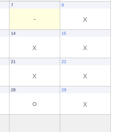
7
8
-
x
14
15
x
x
21
22
x
x
28
29
○
x